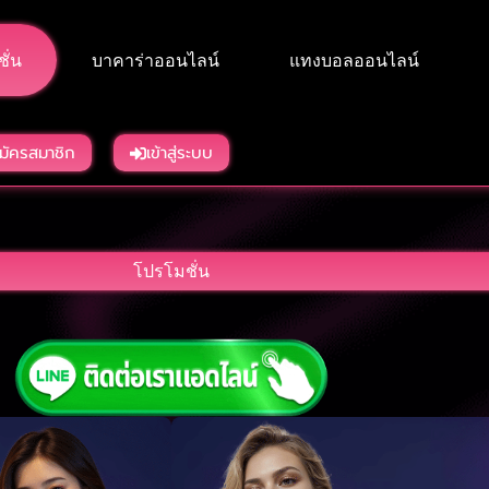
ั่น
บาคาร่าออนไลน์
แทงบอลออนไลน์
มัครสมาชิก
เข้าสู่ระบบ
โปรโมชั่น